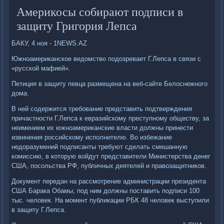
Америкосы собирают подписи в
защиту Григория Лепса
БАКУ, 4 ноя - 1NEWS.AZ
Южноамериканское ведомство подозревает Г.Лепса в связи с
«русской мафией».
Петиция в защиту певца размещена на веб-сайте Белоснежного
дома.
В ней содержится требование представить подтверждения
причастности Г.Лепса к евразийскому преступному обществу, за
неимением их южноамериканские власти должны принести
извинения российскому исполнителю. Во избежание
недоразумений подписанты требуют сделать смешанную
комиссию, в которую войдут представители Министерства денег
США, посольства РФ, публичных деятелей и правозащитников.
Документ передан на рассмотрение администрации президента
США Барака Обамы, под ним должны поставить подписи 100
тыс. человек. На момент публикации РБК 48 человек выступили
в защиту Г.Лепса.