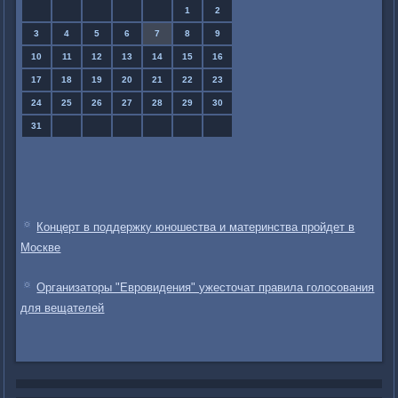
1
2
3
4
5
6
7
8
9
10
11
12
13
14
15
16
17
18
19
20
21
22
23
24
25
26
27
28
29
30
31
Концерт в поддержку юношества и материнства пройдет в
Москве
Организаторы "Евровидения" ужесточат правила голосования
для вещателей