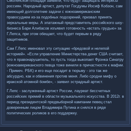
Смоленской площади заявили, что будут защищать интересы
россиян. Народный артист, депутат Госдумы Иосиф Кобзон, сам
имеющий долголетние задачи с южноамериканским
правосудием из-за подобных подозрений, призвал принять
зеркальные меры. А эпатажный представитель российского шоу-
бизнеса Бари Алибасов изъявил готовность «встать грудью» за
Г.Лепса, при этом обещает, что будет первым в ряду
защитников.
Сам Г.Лепс именовал эту ситуацию «бредовой и нелепой
историей». «Если управление Министерства денег США считает,
что я правонарушитель, то пусть тогда выкопает Фрэнка Синатру
(южноамериканского певца тоже винили в причастности к мафии.
- Примеч. РБК) и его еще посадит в тюрьму - это так же
абсурдно, как и обвинения против меня. Либо сродни мифу о
иракской атомной бомбе», - заявил эстрадный артист.
Г.Лепс - заслуженный артист России, лауреат бессчетных
российских премий в области музыкального искусства. В 2012г. в
период президентской предвыборной кампании певец стал
доверенным лицом Владимира Путина и снялся в ряде
политических роликов в его поддержку.