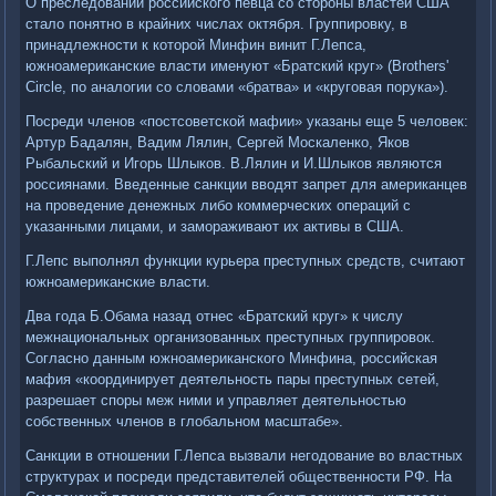
О преследовании российского певца со стороны властей США
стало понятно в крайних числах октября. Группировку, в
принадлежности к которой Минфин винит Г.Лепса,
южноамериканские власти именуют «Братский круг» (Brothers'
Circle, по аналогии со словами «братва» и «круговая порука»).
Посреди членов «постсоветской мафии» указаны еще 5 человек:
Артур Бадалян, Вадим Лялин, Сергей Москаленко, Яков
Рыбальский и Игорь Шлыков. В.Лялин и И.Шлыков являются
россиянами. Введенные санкции вводят запрет для американцев
на проведение денежных либо коммерческих операций с
указанными лицами, и замораживают их активы в США.
Г.Лепс выполнял функции курьера преступных средств, считают
южноамериканские власти.
Два года Б.Обама назад отнес «Братский круг» к числу
межнациональных организованных преступных группировок.
Согласно данным южноамериканского Минфина, российская
мафия «координирует деятельность пары преступных сетей,
разрешает споры меж ними и управляет деятельностью
собственных членов в глобальном масштабе».
Санкции в отношении Г.Лепса вызвали негодование во властных
структурах и посреди представителей общественности РФ. На