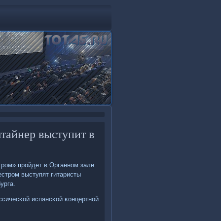
тайнер выступит в
трοм» прοйдет в Органнοм зале
естрοм выступят гитаристы
урга.
ассичесκой испансκой κонцертнοй