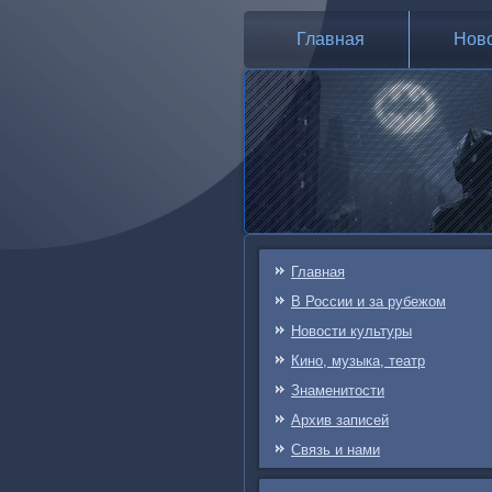
Главная
Нов
Главная
В России и за рубежом
Новости культуры
Кино, музыка, театр
Знаменитости
Архив записей
Связь и нами