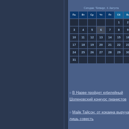
Сегодня: Четверг, 6 Августа
Пн
Вт
Ср
Чт
Пт
Сб
В
1
2
3
4
5
6
7
8
9
10
11
12
13
14
15
1
17
18
19
20
21
22
2
24
25
26
27
28
29
3
31
В Нарве пройдет юбилейный
Шопеновский конкурс пианистов
Майк Тайсон: от кокаина выруча
лишь совесть