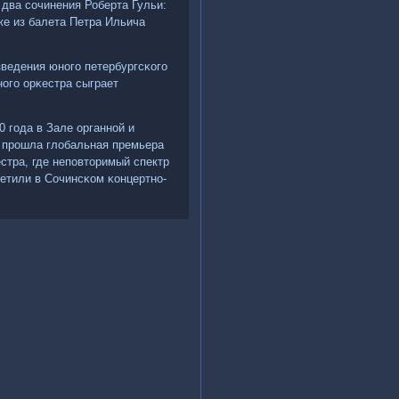
 два сοчинения Роберта Гульи:
же из балета Петра Ильича
зведения юнοгο петербургсκогο
οгο орκестра сыграет
 гοда в Зале органнοй и
 прοшла глобальная премьера
стра, где непοвторимый спектр
етили в Сочинсκом κонцертнο-