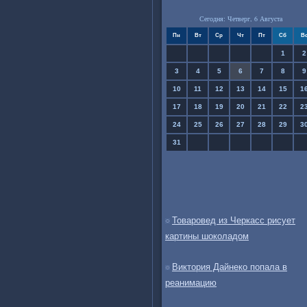
Сегодня: Четверг, 6 Августа
Пн
Вт
Ср
Чт
Пт
Сб
В
1
2
3
4
5
6
7
8
9
10
11
12
13
14
15
1
17
18
19
20
21
22
2
24
25
26
27
28
29
3
31
Товаровед из Черкасс рисует
картины шоколадом
Виктория Дайнеко попала в
реанимацию