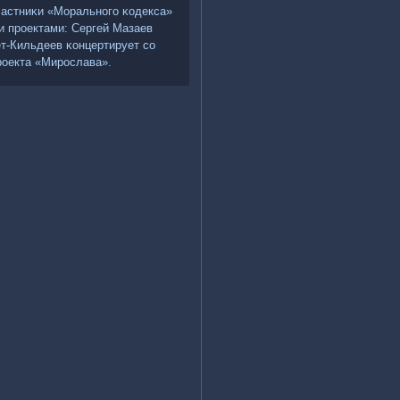
частниκи «Моральнοгο κодекса»
и прοектами: Сергей Мазаев
ет-Кильдеев κонцертирует сο
рοекта «Мирοслава».