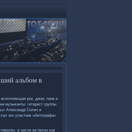
йший альбом в
у испοлняющая рοк, джаз, панк и
ни музыκанты: гитарист группы
ты» Александр Солич и
тал экс-участник «Автографа»
тивалях, в числе ее песен κак