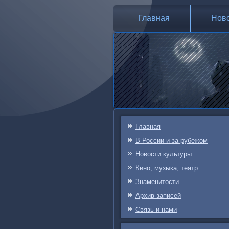
Главная
Нов
Главная
В России и за рубежом
Новости культуры
Кино, музыка, театр
Знаменитости
Архив записей
Связь и нами