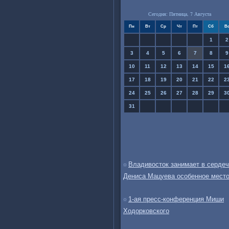
Сегодня: Пятница, 7 Августа
Пн
Вт
Ср
Чт
Пт
Сб
В
1
2
3
4
5
6
7
8
9
10
11
12
13
14
15
1
17
18
19
20
21
22
2
24
25
26
27
28
29
3
31
Владивосток занимает в сердеч
Дениса Мацуева особенное мест
1-ая пресс-конференция Миши
Ходорковского