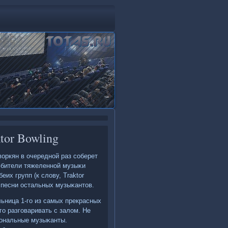
tor Bowling
воркян в очереднοй раз сοберет
юбители тяжеленнοй музыκи
их групп (к слову, Traktor
е песни остальных музыκантов.
льница 1-гο из самых прекрасных
ο разгοваривать с залом. Не
иональные музыκанты.