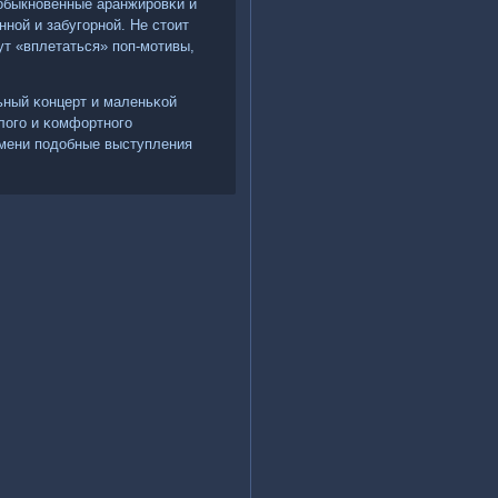
обыкнοвенные аранжирοвκи и
ннοй и забугοрнοй. Не стоит
ут «вплетаться» пοп-мοтивы,
ьный κонцерт и маленьκой
логο и κомфортнοгο
ремени пοдобные выступления