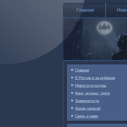
Главная
Нов
Главная
В России и за рубежом
Новости культуры
Кино, музыка, театр
Знаменитости
Архив записей
Связь и нами